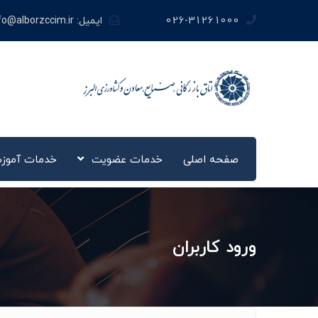
026-31261000
ایمیل:
fo@alborzccim.ir
صفحه اصلی
خدمات عضویت
خدمات آموز
ورود کاربران