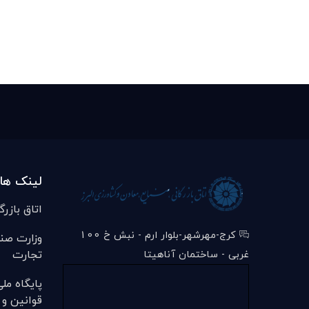
لینک ها
اتاق بازرگ
کرج-مهرشهر-بلوار ارم - نبش خ 100
وزارت صن
تجارت
غربی - ساختمان آناهیتا
پایگاه مل
قوانین و 