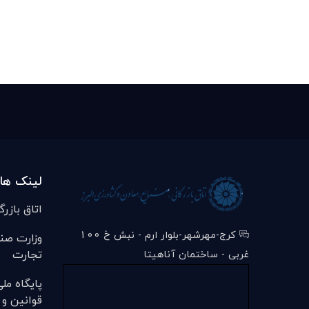
لینک ها
اتاق بازرگ
کرج-مهرشهر-بلوار ارم - نبش خ 100
وزارت صن
تجارت
غربی - ساختمان آناهیتا
پایگاه مل
قوانین و 