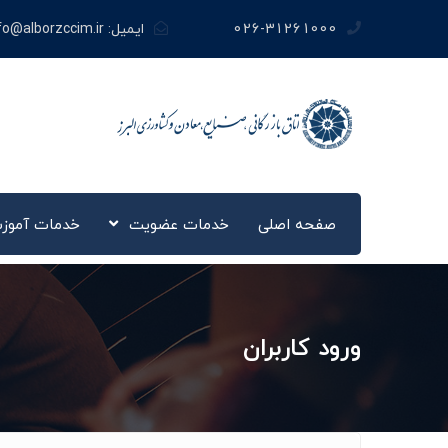
026-31261000
ایمیل:
fo@alborzccim.ir
صفحه اصلی
خدمات عضویت
خدمات آموز
ورود کاربران