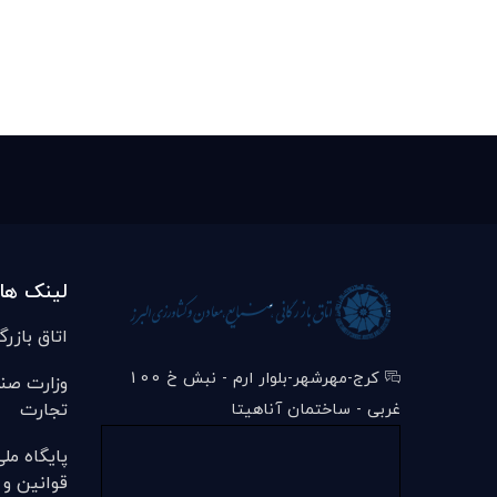
لینک ها
اتاق بازرگ
کرج-مهرشهر-بلوار ارم - نبش خ 100
وزارت صن
تجارت
غربی - ساختمان آناهیتا
پایگاه مل
قوانین و 