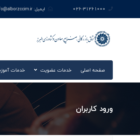
026-31261000
ایمیل:
fo@alborzccim.ir
صفحه اصلی
خدمات عضویت
خدمات آموز
ورود کاربران