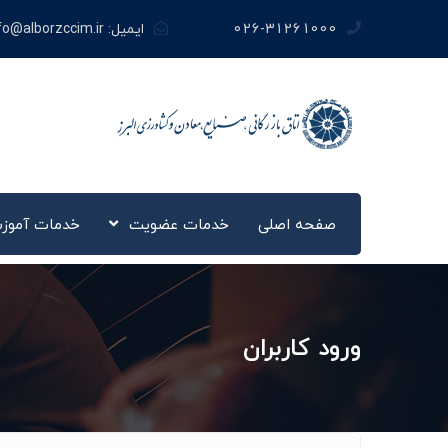
026-31261000
ایمیل:
fo@alborzccim.ir
صفحه اصلی
خدمات عضویت
خدمات آموز
ورود کاربران