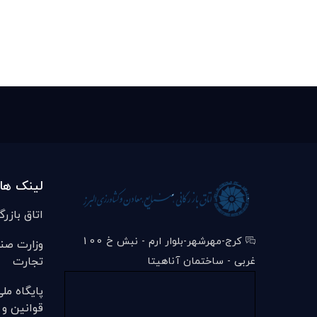
لینک ها
اتاق بازرگ
کرج-مهرشهر-بلوار ارم - نبش خ 100
وزارت صن
تجارت
غربی - ساختمان آناهیتا
پایگاه مل
قوانین و 