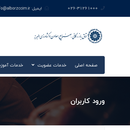
026-31261000
ایمیل:
fo@alborzccim.ir
صفحه اصلی
خدمات عضویت
خدمات آموز
ورود کاربران