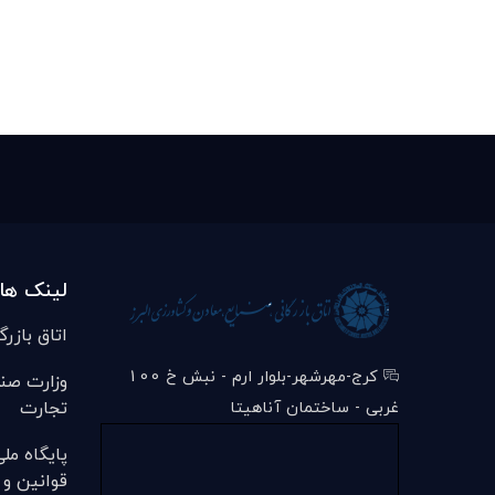
لینک ها
اتاق بازرگ
کرج-مهرشهر-بلوار ارم - نبش خ 100
وزارت صن
تجارت
غربی - ساختمان آناهیتا
پایگاه مل
قوانین و 