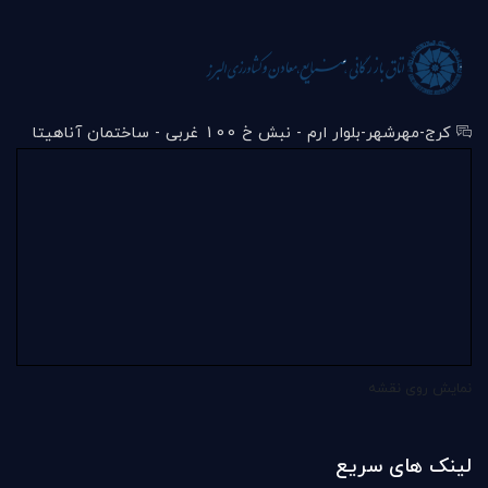
کرج-مهرشهر-بلوار ارم - نبش خ 100 غربی - ساختمان آناهیتا
نمایش روی نقشه
لینک های سریع