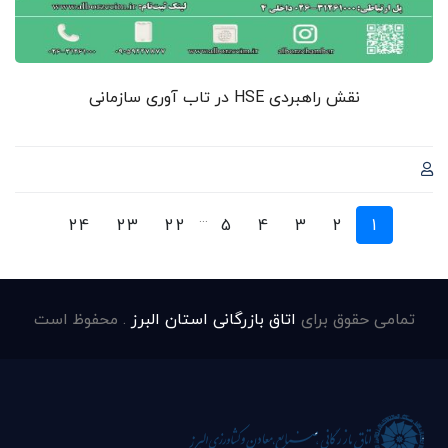
نقش راهبردی HSE در تاب آوری سازمانی
...
24
23
22
5
4
3
2
1
تمامی حقوق برای
اتاق بازرگانی استان البرز
. محفوظ است