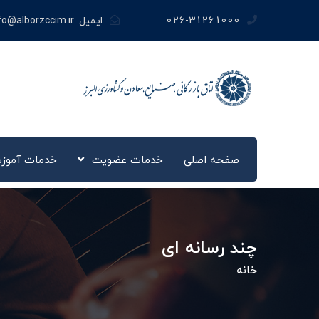
026-31261000
ایمیل:
fo@alborzccim.ir
صفحه اصلی
خدمات عضویت
خدمات آموز
چند رسانه ای
خانه