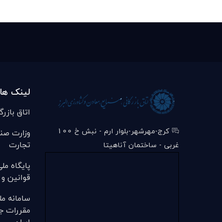
لینک ها
اتاق بازرگ
کرج-مهرشهر-بلوار ارم - نبش خ 100
وزارت صن
تجارت
غربی - ساختمان آناهیتا
پایگاه مل
قوانین و 
سامانه مل
مقررات ج