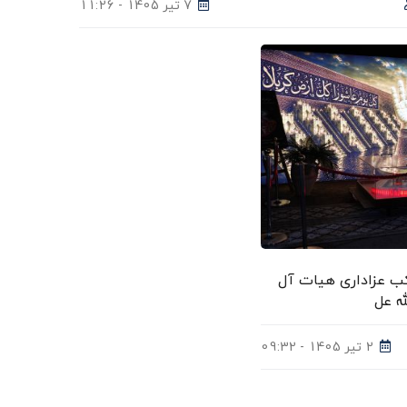
7 تیر 1405 - 11:26
 برپایی موکب عزاداری هیات آل
ه عل
2 تیر 1405 - 09:32