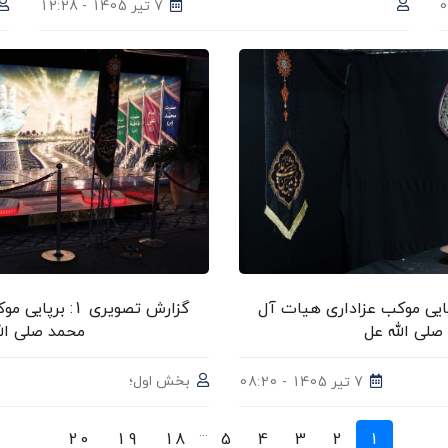
7 تیر 1405 - 12:28
 تصویری 2: برپایی موکب عزاداری هیات آل
گزارش تصویری 1:
صلی الله عل
محمد صلی الل
بخش اول؛
7 تیر 1405 - 08:20
...
20
19
18
5
4
3
2
1