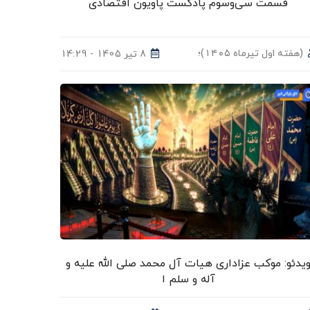
قسمت سی‌وسوم پادکست پاویون اقتصادی
(هفته اول تیرماه ۱۴۰۵)؛
8 تیر 1405 - 14:29
یدئو: موکب عزاداری هیات آل محمد صلی الله علیه و
آله و سلم ا