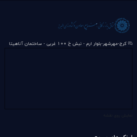
کرج-مهرشهر-بلوار ارم - نبش خ 100 غربی - ساختمان آناهیتا
نمایش روی نقشه