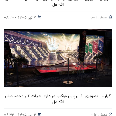
الله عل
بخش دوم؛
7 تیر 1405 - 08:20
گزارش تصویری 1: برپایی موکب عزاداری هیات آل محمد صلی
الله عل
بخش اول؛
2 تیر 1405 - 09:32