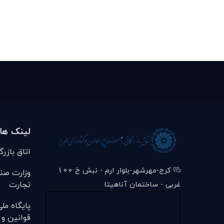
لینک ها
اتاق بازرگ
کرج-مهرشهر-بلوار ارم - نبش خ 100
وزارت صن
تجارت
غربی - ساختمان آناهیتا
پایگاه مل
قوانین و 