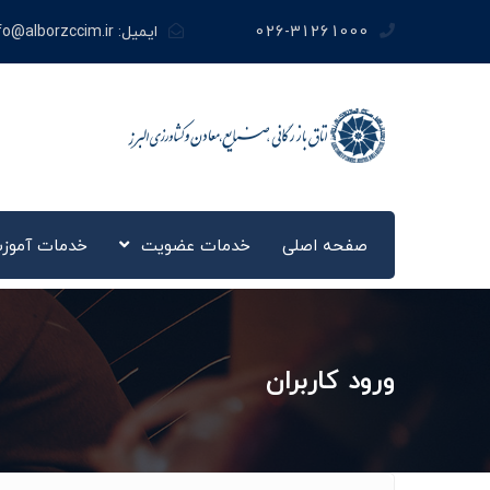
026-31261000
ایمیل:
fo@alborzccim.ir
صفحه اصلی
خدمات عضویت
خدمات آموز
ورود کاربران