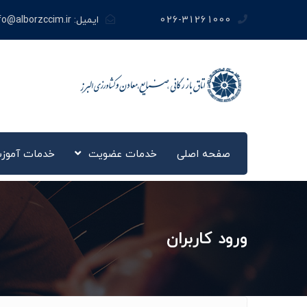
026-31261000
ایمیل:
fo@alborzccim.ir
صفحه اصلی
خدمات عضویت
خدمات آموز
ورود کاربران