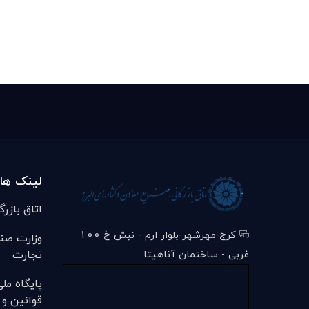
لینک ها
اتاق بازرگ
کرج-مهرشهر-بلوار ارم - نبش خ 100
وزارت صن
تجارت
غربی - ساختمان آناهیتا
پایگاه مل
قوانین و 