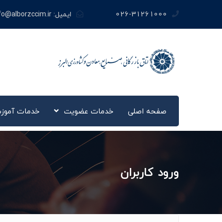
026-31261000
ایمیل:
fo@alborzccim.ir
صفحه اصلی
خدمات عضویت
خدمات آموز
ورود کاربران