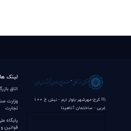
لینک ها
اتاق بازرگ
کرج-مهرشهر-بلوار ارم - نبش خ 100
وزارت صن
تجارت
غربی - ساختمان آناهیتا
پایگاه مل
قوانین و 