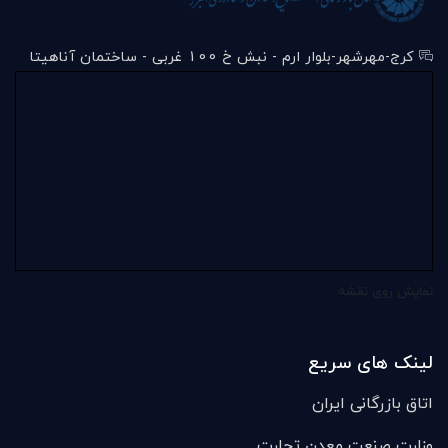
کرج-مهرشهر-بلوار ارم - نبش خ 100 غربی - ساختمان آناهیتا
نمایش روی نقشه
لینک های سریع
اتاق بازرگانی ایران
وزارت صنعت معدن تجارت