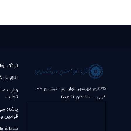
لینک ها
اتاق بازرگ
کرج-مهرشهر-بلوار ارم - نبش خ 100
وزارت صن
تجارت
غربی - ساختمان آناهیتا
پایگاه مل
قوانین و 
سامانه مل