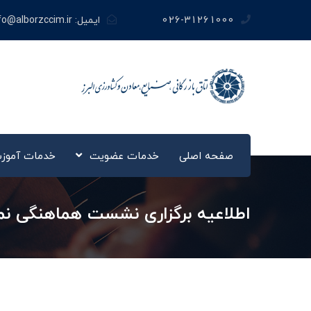
026-31261000
ایمیل:
fo@alborzccim.ir
صفحه اصلی
خدمات عضویت
خدمات آموز
اطلاعیه برگزاری نشست هماهنگی نمایشگاه بین‌المل