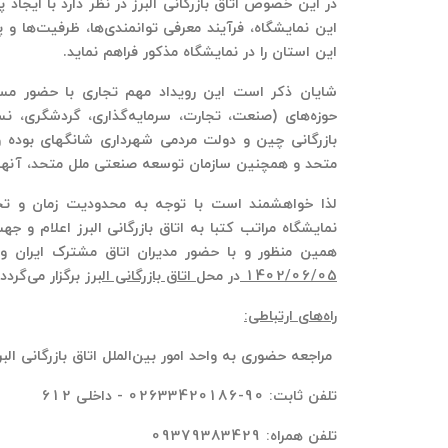
در این خصوص اتاق بازرگانی البرز در نظر دارد با ایجا
این نمایشگاه، فرآیند معرفی توانمندی‌ها، ظرفیت‌ها 
این استان را در نمایشگاه مذکور فراهم نماید.
شایان ذکر است این رویداد مهم تجاری با حضور مس
حوزه‌های (صنعت، تجارت، سرمایه‌گذاری، گردشگری، نسا
بازرگانی چین و
دولت مردمی شهرداری شانگهای بوده و
متحد و همچنین سازمان توسعه صنعتی ملل متحد، آنها را 
لذا خواهشمند است با توجه به محدودیت زمان و ت
نمایشگاه مراتب کتبا به اتاق بازرگانی البرز اعلام 
همین منظور و با حضور مدیران اتاق مشترک ایران 
1402/06/05
در
محل
اتاق بازرگانی البرز
برگزار می‌گردد
راه‌های ارتباطی:
مراجعه حضوری به واحد امور بین‌الملل اتاق بازرگانی الب
تلفن ثابت: 90-02633420186 - داخلی 612
تلفن همراه: 09379383429