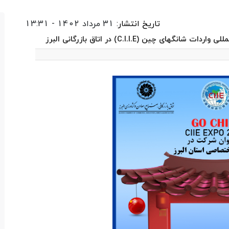
تاریخ انتشار:
31 مرداد 1402 - 13:31
 چین (C.I.I.E) در اتاق بازرگانی البرز