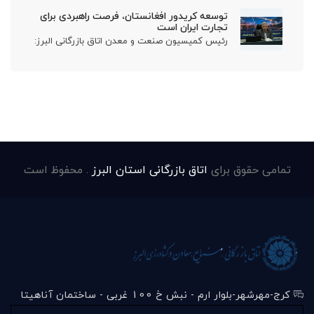
توسعه کریدور افغانستان، فرصت راهبردی برای
تجارت ایران است
رئیس کمیسیون صنعت و معدن اتاق بازرگانی البرز:
تمامی حقوق برای
اتاق بازرگانی استان البرز
. محفوظ است
کرج-مهرشهر-بلوار ارم - نبش خ 100 غربی - ساختمان آناهیتا