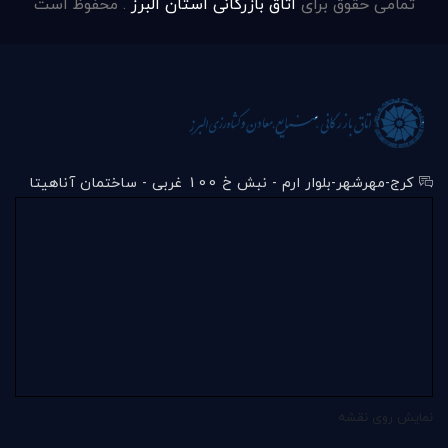
تمامی حقوق برای
اتاق بازرگانی استان البرز
. محفوظ است
کرج-مهرشهر-بلوار ارم - نبش خ 100 غربی - ساختمان آناهیتا
نمایش روی نقشه