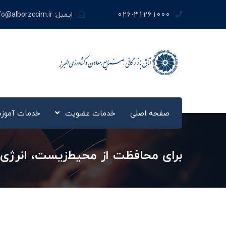
026-31261000
ایمیل:
fo@alborzccim.ir
صفحه اصلی
خدمات عضویت
خدمات آموز
برای محافظت از محیط‌زیست، انرژی