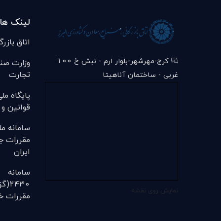
لینک ها
اتاق بازرگ
کرج-مهرشهر-بلوار ارم - نبش خ 100
وزارت صن
تجارت
غربی - ساختمان آناهیتا
پایگاه مل
قوانین و 
سامانه مل
مقررات ج
ایران
سامانه
۲۴۳۰
نمایش روی نقشه
مقررات خل