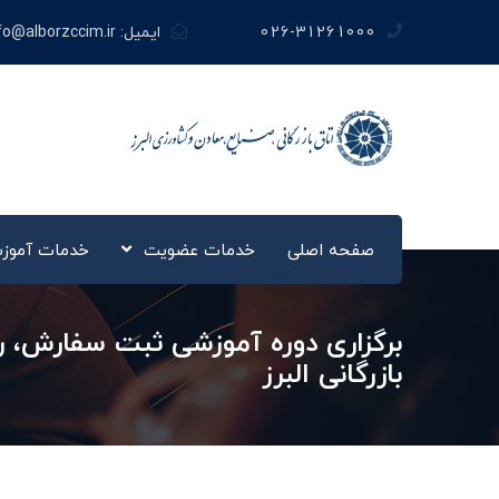
026-31261000
ایمیل:
fo@alborzccim.ir
صفحه اصلی
خدمات عضویت
خدمات آموز
بازرگانی البرز