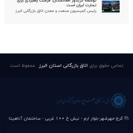
توسعه کریدور افغانستان، فرصت راهبردی برای
تجارت ایران است
رئیس کمیسیون صنعت و معدن اتاق بازرگانی البرز:
تمامی حقوق برای
اتاق بازرگانی استان البرز
. محفوظ است
کرج-مهرشهر-بلوار ارم - نبش خ 100 غربی - ساختمان آناهیتا