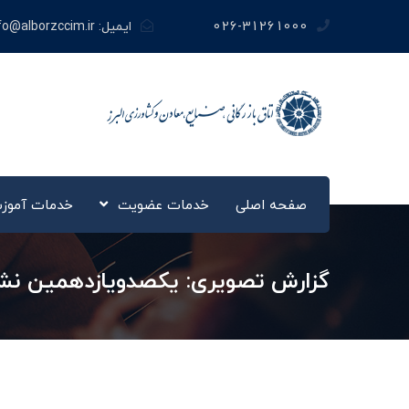
026-31261000
ایمیل:
fo@alborzccim.ir
صفحه اصلی
خدمات عضویت
خدمات آموز
گزارش تصویری: یکصدویازدهمین ن