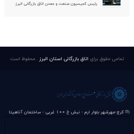
رئیس کمیسیون صنعت و معدن اتاق بازرگانی البرز:
تمامی حقوق برای
اتاق بازرگانی استان البرز
. محفوظ است
کرج-مهرشهر-بلوار ارم - نبش خ 100 غربی - ساختمان آناهیتا