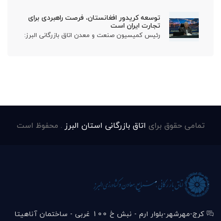
توسعه کریدور افغانستان، فرصت راهبردی برای
تجارت ایران است
رئیس کمیسیون صنعت و معدن اتاق بازرگانی البرز:
تمامی حقوق برای
اتاق بازرگانی استان البرز
. محفوظ است
کرج-مهرشهر-بلوار ارم - نبش خ 100 غربی - ساختمان آناهیتا