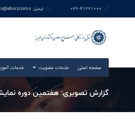
026-31261000
ایمیل:
fo@alborzccim.ir
صفحه اصلی
خدمات عضویت
خدمات آموز
گزارش تصویری: هفتمین دوره نمایشگاه 