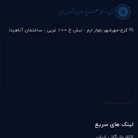
کرج-مهرشهر-بلوار ارم - نبش خ 100 غربی - ساختمان آناهیتا
نمایش روی نقشه
لینک های سریع
اتاق بازرگانی ایران