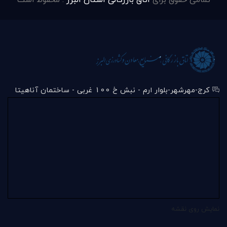
کرج-مهرشهر-بلوار ارم - نبش خ 100 غربی - ساختمان آناهیتا
نمایش روی نقشه