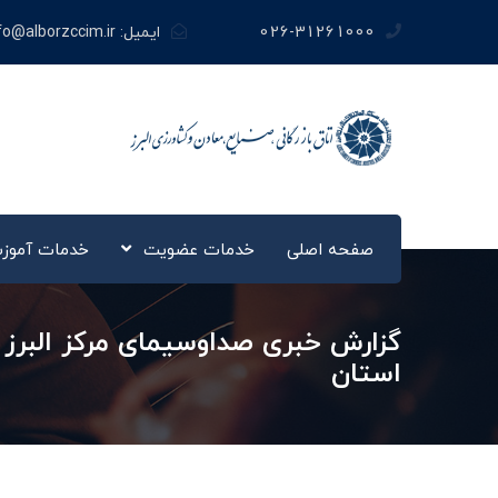
026-31261000
ایمیل:
fo@alborzccim.ir
صفحه اصلی
خدمات عضویت
خدمات آموز
گزارش خبری صداوسیمای مرکز الب
استان