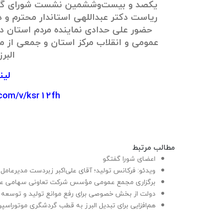
یکصد و بیست‌وششمین نشست شورای گفت
ریاست دکتر عبداللهی استاندار محترم و دب
حضور علی حدادی نماینده مردم استان 
عمومی و انقلاب مرکز استان و جمعی از م
البرز
لین
.com/v/ksr12fh
مطالب مرتبط
اعضای شورا گفتگو
ویدئو: فرکانس تولید؛ آقای علی‌اکبر زبردست مدیرعا
برگزاری مجمع عمومی مؤسس شرکت تعاونی سهامی عام
دولت از بخش خصوصی برای رفع موانع تولید و توسعه 
هم‌افزایی برای تبدیل البرز به قطب گردشگری موتوراسپر