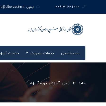
026-31261000
ایمیل:
fo@alborzccim.ir
صفحه اصلی
خدمات عضویت
خدمات آموز
خانه
اصلی
»
آموزش
»
دوره آموزشی
»