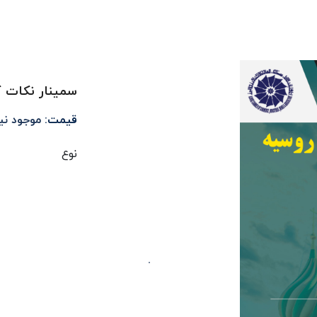
سمینار نکات ک
قیمت:
موجود ن
نوع