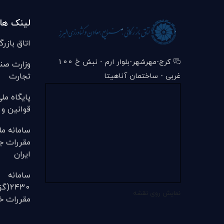
لینک ها
اتاق بازرگ
کرج-مهرشهر-بلوار ارم - نبش خ 100
وزارت صن
تجارت
غربی - ساختمان آناهیتا
پایگاه مل
قوانین و 
سامانه مل
مقررات ج
ایران
سامانه
۲۴۳۰
نمایش روی نقشه
مقررات خل