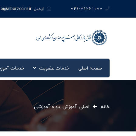
026-31261000
ایمیل:
fo@alborzccim.ir
صفحه اصلی
خدمات عضویت
خدمات آموز
خانه
اصلی
»
آموزش
»
دوره آموزشی
»