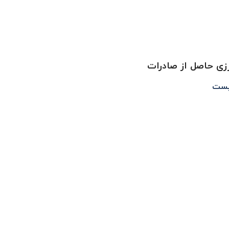
زی حاصل از صادرات
یست