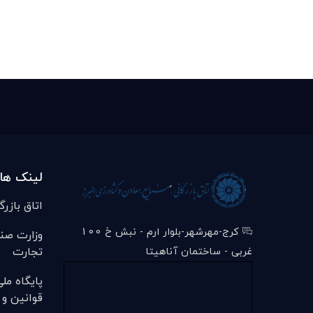
لینک ها
اتاق بازرگ
کرج-مهرشهر-بلوار ارم - نبش خ 100
وزارت صن
تجارت
غربی - ساختمان آناهیتا
پایگاه مل
قوانین و 