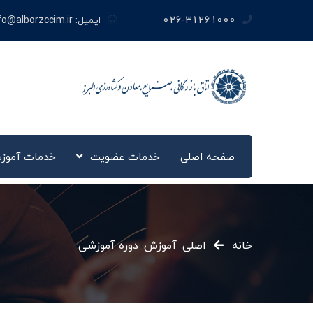
026-31261000
ایمیل:
fo@alborzccim.ir
صفحه اصلی
خدمات عضویت
خدمات آموز
خانه
اصلی
»
آموزش
»
دوره آموزشی
»