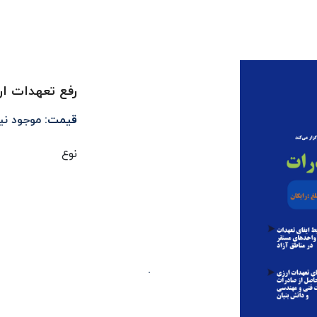
رفع تعهدات ار
قیمت:
موجود ن
نوع