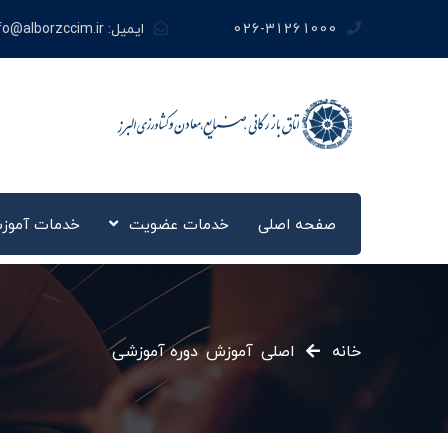
026-31261000
ایمیل:
fo@alborzccim.ir
صفحه اصلی
خدمات عضویت
خدمات آموز
خانه
اصلی
»
آموزش
»
دوره آموزشی
»