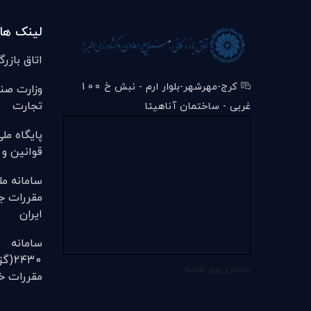
لینک ها
اتاق بازرگ
کرج-مهرشهر-بلوار ارم - نبش خ 100
وزارت صن
تجارت
غربی - ساختمان آناهیتا
پایگاه مل
قوانین و 
سامانه مل
مقررات ج
ایران
سامانه
۲۴۳۰
نمایش روی نقشه
مقررات خل