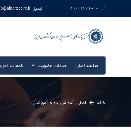
026-31261000
ایمیل:
fo@alborzccim.ir
صفحه اصلی
خدمات عضویت
خدمات آموز
خانه
اصلی
»
آموزش
»
دوره آموزشی
»