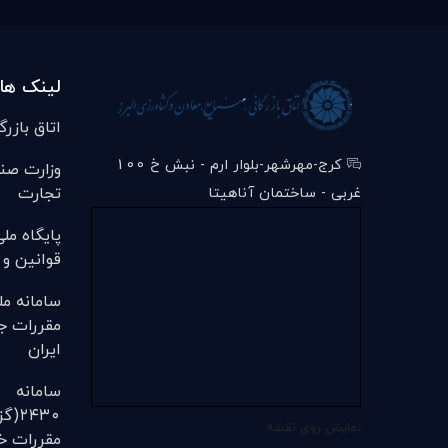
لینک ها
اتاق بازرگ
کرج-مهرشهر-بلوار ارم - نبش خ 100
وزارت صن
تجارت
غربی - ساختمان آناهیتا
پایگاه مل
قوانین و 
سامانه مل
مقررات ج
ایران
سامانه
۲۴۳۰
نمایش روی نقشه
مقررات خل