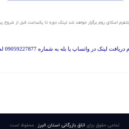
پلتفرم اسکای روم برگزار خواهد شد لینک دوره تا یکساعت قبل از شروع 
لینک در واتساپ یا بله به شماره 09059227877 لطفا پیام دهید
تمامی حقوق برای
اتاق بازرگانی استان البرز
. محفوظ است