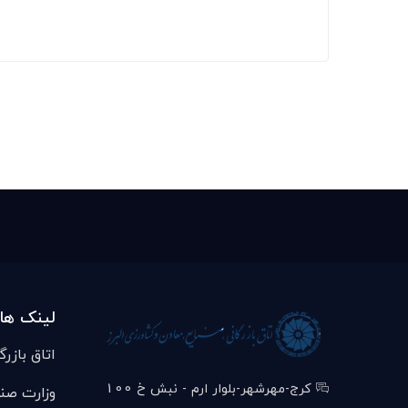
لینک ها
اتاق بازرگ
کرج-مهرشهر-بلوار ارم - نبش خ 100
وزارت صن