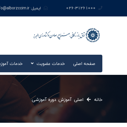
026-31261000
ایمیل:
fo@alborzccim.ir
صفحه اصلی
خدمات عضویت
خدمات آموز
خانه
اصلی
»
آموزش
»
دوره آموزشی
»