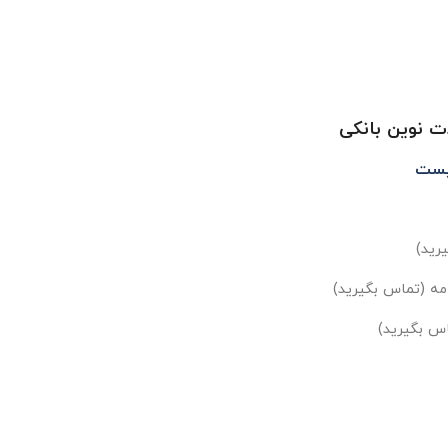
ت نوین بانکی
یست
رید)
مه (تماس بگیرید)
س بگیرید)