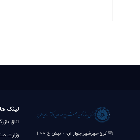
لینک ها
اتاق بازرگ
کرج-مهرشهر-بلوار ارم - نبش خ 100
وزارت صن