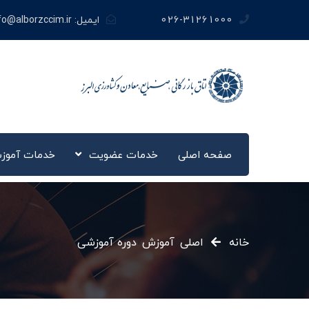
026-31261000
ایمیل:
fo@alborzccim.ir
صفحه اصلی
خدمات عضویت
خدمات آموز
خانه
اصلی
»
آموزش
»
دوره آموزشی
»