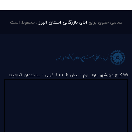
تمامی حقوق برای
اتاق بازرگانی استان البرز
. محفوظ است
کرج-مهرشهر-بلوار ارم - نبش خ 100 غربی - ساختمان آناهیتا