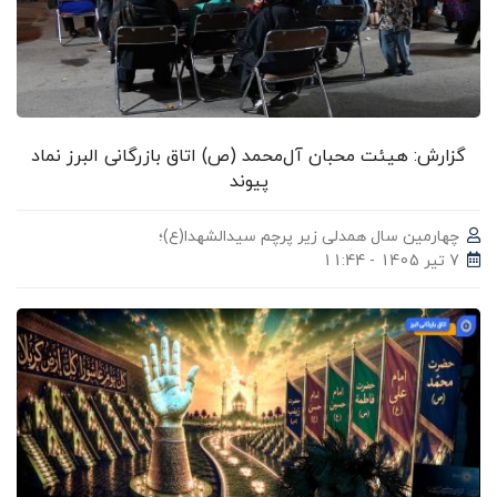
گزارش: هیئت محبان آل‌محمد (ص) اتاق بازرگانی البرز نماد
پیوند
چهارمین سال همدلی زیر پرچم سیدالشهدا(ع)؛
7 تیر 1405 - 11:44