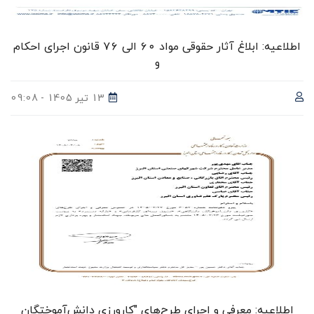
اطلاعیه: ابلاغ آثار حقوقی مواد ۶۰ الی ۷۶ قانون اجرای احکام
و
13 تیر 1405 - 09:08
اطلاعیه: معرفی و اجرای طرح‌های "کارورزی دانش‌آموختگان