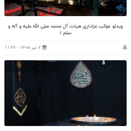
ویدئو: موکب عزاداری هیات آل محمد صلی الله علیه و آله و
سلم ا
7 تیر 1405 - 11:26