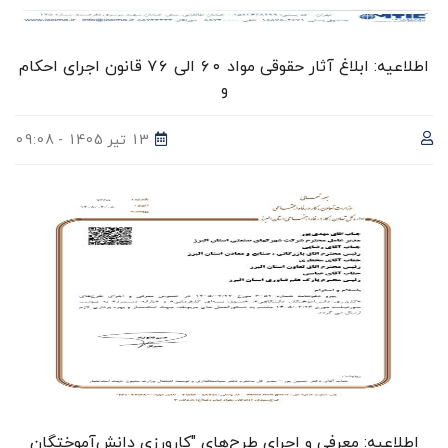
اطلاعیه: ابلاغ آثار حقوقی مواد ۶۰ الی ۷۶ قانون اجرای احکام
و
13 تیر 1405 - 09:08
اطلاعیه: معرفی و اجرای طرح‌های "کارورزی دانش‌آموختگان