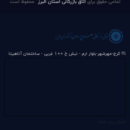
تمامی حقوق برای
اتاق بازرگانی استان البرز
. محفوظ است
کرج-مهرشهر-بلوار ارم - نبش خ 100 غربی - ساختمان آناهیتا
نمایش روی نقشه