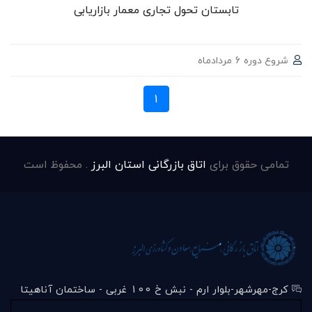
تابستان تحول تجاری معمار بازاریابی
شروع دوره 6 مردادماه
1
تمامی حقوق برای
اتاق بازرگانی استان البرز
. محفوظ است
کرج-مهرشهر-بلوار ارم - نبش خ 100 غربی - ساختمان آناهیتا