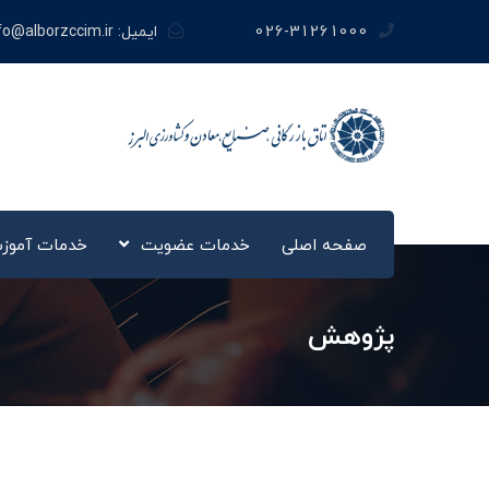
026-31261000
ایمیل:
fo@alborzccim.ir
صفحه اصلی
خدمات عضویت
خدمات آموز
پژوهش