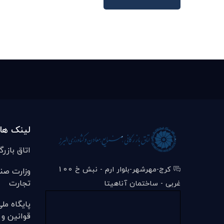
لینک ها
اتاق بازرگ
کرج-مهرشهر-بلوار ارم - نبش خ 100
وزارت صن
تجارت
غربی - ساختمان آناهیتا
پایگاه مل
قوانین و 