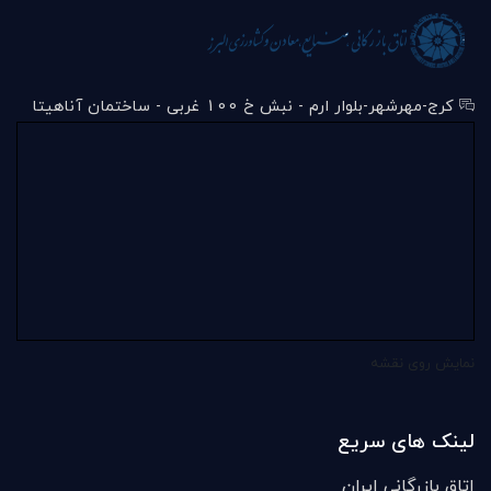
کرج-مهرشهر-بلوار ارم - نبش خ 100 غربی - ساختمان آناهیتا
نمایش روی نقشه
لینک های سریع
اتاق بازرگانی ایران