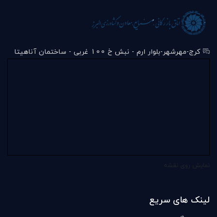
کرج-مهرشهر-بلوار ارم - نبش خ 100 غربی - ساختمان آناهیتا
نمایش روی نقشه
لینک های سریع