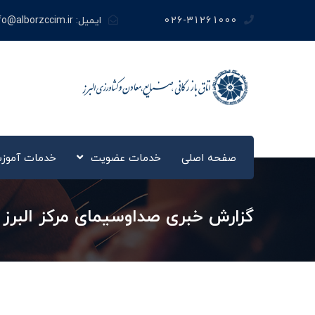
026-31261000
ایمیل:
fo@alborzccim.ir
صفحه اصلی
خدمات عضویت
خدمات آموز
گزارش خبری صداوسیمای مرکز الب