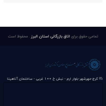
تمامی حقوق برای
اتاق بازرگانی استان البرز
. محفوظ است
کرج-مهرشهر-بلوار ارم - نبش خ 100 غربی - ساختمان آناهیتا