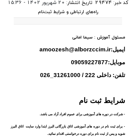
کد خبر: 29474
تاریخ انتشار:
20 شهریور 1402 - 15:36
راه‌های ارتباطی و شرایط ثبت‌نام
مسئول آموزش : سیما امانی
ایمیل:amoozesh@alborzccim.ir
موبایل:09059227877
تلفن: داخلی 222 / 31261000_026
شرایط ثبت نام
- شرکت در دوره های آموزشی برای عموم افراد آزاد می باشد.
- برای ثبت نام در دوره های آموزشی اتاق بازرگانی البرز ابتدا وارد سایت اتاق البرز
شوید و پس از ثبت نام برای دوره درخواستی اقدام نمائید.