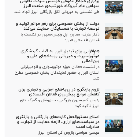
برگزاری مجمع عمومی مؤسس شرکت تعاونی
سهامی عام نیروگاه خورشیدی صنعت البرز
طی نشستی به میزبانی اتاق بازرگانی البرز انجام شد:
دولت از بخش خصوصی برای رفع موانع تولید و
توسعه تجارت با همسایگان حمایت می‌کند
دکتر عارف؛ معاون اول رئیس‌جمهور در نشست با
فعالان اقتصادی البرز:
هم‌افزایی برای تبدیل البرز به قطب گردشگری
موتوراسپرت و میزبانی رویدادهای ملی و
بین‌المللی
در نشست فعالان حوزه موتورسواری و اتومبیلرانی
استان البرز با حضور نمایندگان بخش خصوصی مطرح
شد:
لزوم بازنگری در رویه‌های اجرایی و تجاری برای
کاهش موانع پیش‌روی فعالان اقتصادی
رئیس کمیسیون بازرگانی، حمل‌ونقل و گمرک اتاق
البرز تأکید کرد؛
اصلاح دستورالعمل کارت‌های بازرگانی و بازنگری
در سیاست‌های ارزی، لازمه حمایت از تجارت و
صادرات است
عیسی هواسی بازرس کل استان البرز: