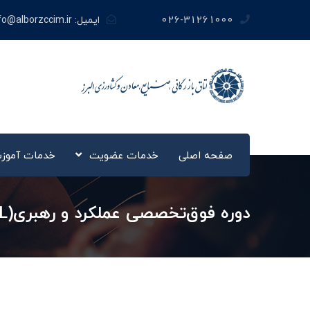
026-31261000
ایمیل:
fo@alborzccim.ir
صفحه اصلی
خدمات عضویت
خدمات آموز
دوره فوق‌تخصصی عملکرد و رهبری(DPL)