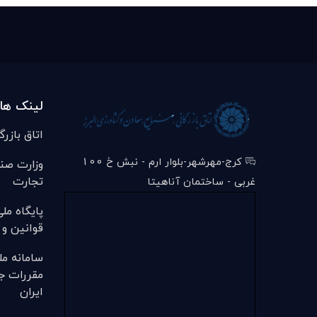
لینک ها
اتاق بازرگ
کرج-مهرشهر-بلوار ارم - نبش خ 100
وزارت صن
تجارت
غربی - ساختمان آناهیتا
پایگاه مل
قوانین و 
سامانه مل
مقررات ج
ایران