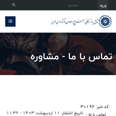
ورود
تماس با ما - مشاوره
کد خبر: 30192
تاریخ انتشار:
11 اردیبهشت 1403 - 11:36
تماس با ما -