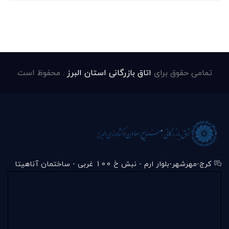
تمامی حقوق برای
اتاق بازرگانی استان البرز
. محفوظ است
کرج-مهرشهر-بلوار ارم - نبش خ 100 غربی - ساختمان آناهیتا