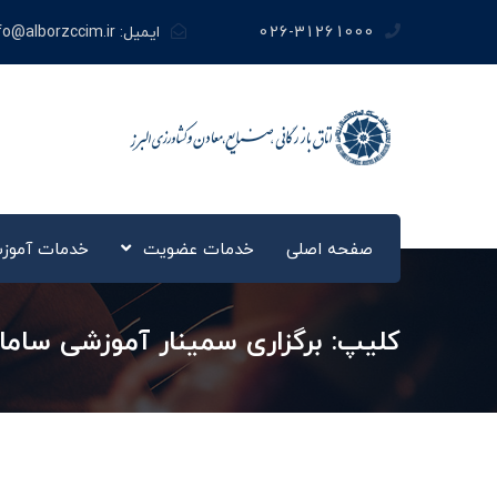
026-31261000
ایمیل:
fo@alborzccim.ir
صفحه اصلی
خدمات عضویت
خدمات آموز
کلیپ: برگزاری سمینار آموزشی سامانه 