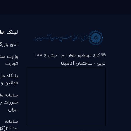
لینک ها
اتاق بازرگ
کرج-مهرشهر-بلوار ارم - نبش خ 100
وزارت صن
تجارت
غربی - ساختمان آناهیتا
پایگاه مل
قوانین و 
سامانه مل
مقررات ج
ایران
سامانه
۲۴۳۰