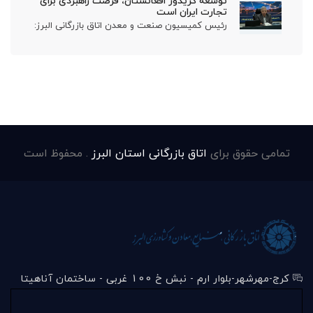
توسعه کریدور افغانستان، فرصت راهبردی برای
تجارت ایران است
رئیس کمیسیون صنعت و معدن اتاق بازرگانی البرز:
تمامی حقوق برای
اتاق بازرگانی استان البرز
. محفوظ است
کرج-مهرشهر-بلوار ارم - نبش خ 100 غربی - ساختمان آناهیتا