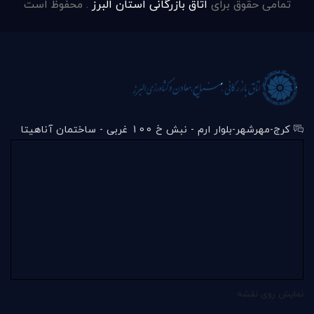
تمامی حقوق برای
اتاق بازرگانی استان البرز
. محفوظ است
کرج-مهرشهر-بلوار ارم - نبش خ 100 غربی - ساختمان آناهیتا
نمایش روی نقشه