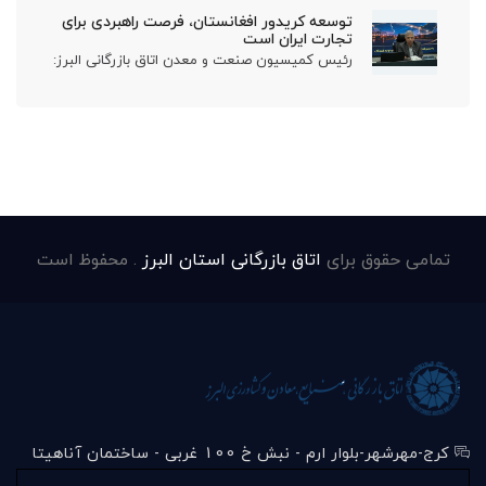
توسعه کریدور افغانستان، فرصت راهبردی برای
تجارت ایران است
رئیس کمیسیون صنعت و معدن اتاق بازرگانی البرز:
تمامی حقوق برای
اتاق بازرگانی استان البرز
. محفوظ است
کرج-مهرشهر-بلوار ارم - نبش خ 100 غربی - ساختمان آناهیتا