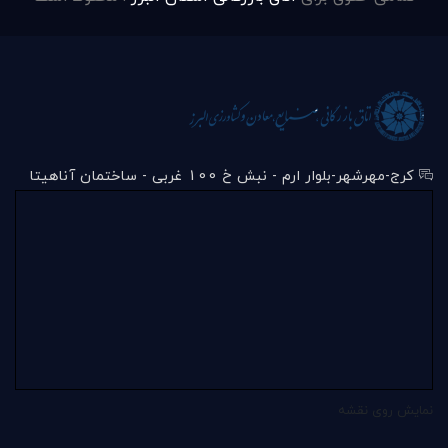
کرج-مهرشهر-بلوار ارم - نبش خ 100 غربی - ساختمان آناهیتا
نمایش روی نقشه